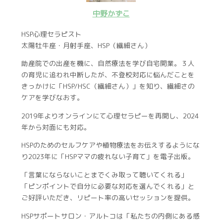
中野かずこ
HSP心理セラピスト
太陽牡牛座・月射手座、HSP（繊細さん）
助産院での出産を機に、自然療法を学び自宅開業。３人
の育児に追われ中断したが、不登校対応に悩んだことを
きっかけに「HSP/HSC（繊細さん）」を知り、繊細さの
ケアを学びなおす。
2019年よりオンラインにて心理セラピーを再開し、2024
年から対面にも対応。
HSPのためのセルフケアや植物療法をお伝えするようにな
り2023年に「HSPママの疲れない子育て」を電子出版。
「言葉にならないことまでくみ取って聴いてくれる」
「ピンポイントで自分に必要な対応を選んでくれる」と
ご好評いただき、リピート率の高いセッションを提供。
HSPサポートサロン・アルトコは「私たちの内側にある感