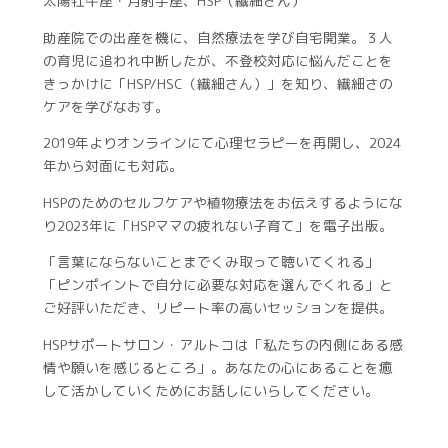
太陽牡牛座・月射手座、HSP（繊細さん）
助産院での出産を機に、自然療法を学び自宅開業。３人
の育児に追われ中断したが、不登校対応に悩んだことを
きっかけに「HSP/HSC（繊細さん）」を知り、繊細さの
ケアを学びなおす。
2019年よりオンラインにて心理セラピーを再開し、2024
年から対面にも対応。
HSPのためのセルフケアや植物療法をお伝えするようにな
り2023年に「HSPママの疲れない子育て」を電子出版。
「言葉にならないことまでくみ取って聴いてくれる」
「ピンポイントで自分に必要な対応を選んでくれる」と
ご好評いただき、リピート率の高いセッションを提供。
HSPサポートサロン・アルトコは「私たちの内側にある感
情や願いを感じるところ」。あなたの心にあることを癒
して活かしていくためにお話しにいらしてください。