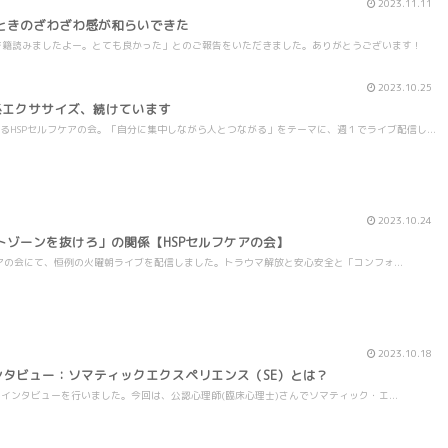
2023.11.11
ときのざわざわ感が和らいできた
書籍読みましたよー。とても良かった」とのご報告をいただきました。ありがとうございます！
2023.10.25
系エクササイズ、続けています
るHSPセルフケアの会。「自分に集中しながら人とつながる」をテーマに、週１でライブ配信し...
2023.10.24
トゾーンを抜けろ」の関係【HSPセルフケアの会】
セルフケアの会にて、恒例の火曜朝ライブを配信しました。トラウマ解放と安心安全と「コンフォ...
2023.10.18
ンタビュー：ソマティックエクスペリエンス（SE）とは？
Pさんインタビューを行いました。今回は、公認心理師(臨床心理士)さんでソマティック・エ...