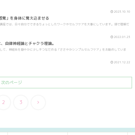
2023.10.10
感覚」を身体に覚え込ませる
ア講座では、日々自分でできるちょっとしたワークやセルフケアを大事にしています。頭で理解だ
2022.01.23
は、自律神経論とチャクラ理論。
として、神経系を穏やかに少しずつなだめる「ささやかシンプルセルフケア」をお勧めしていま
2021.12.22
次のページ
次
2
3
へ