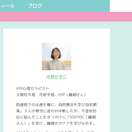
フィール
ブログ
中野かずこ
HSP心理セラピスト
太陽牡牛座・月射手座、HSP（繊細さん）
助産院での出産を機に、自然療法を学び自宅開
業。３人の育児に追われ中断したが、不登校対
応に悩んだことをきっかけに「HSP/HSC（繊細
さん）」を知り、繊細さのケアを学びなおす。