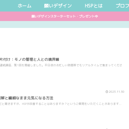
ホーム
願いデザイン
HSPとは
プロ
願いデザインスターターセット・プレゼント中
お片付け：モノの管理と人との境界線
る連続講座、第1回を開催しました。平日夜のお忙しい時間帯でもリアルタイムで集まってくださ
2023.11.30
誤解と繊細なまま元気になる方法
のだと聞きますが、HSPが改善することはありますか？というご質問をいただくことがあります...