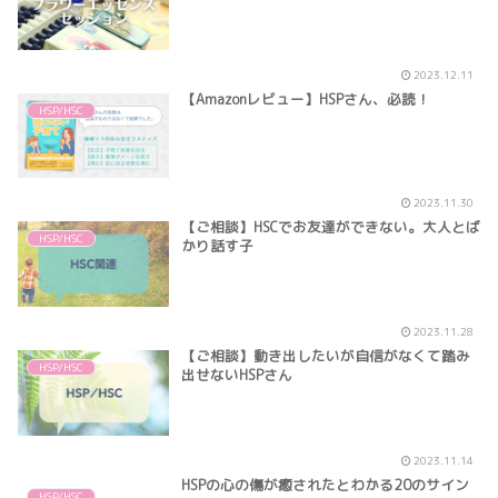
2023.12.11
【Amazonレビュー】HSPさん、必読！
HSP/HSC
2023.11.30
【ご相談】HSCでお友達ができない。大人とば
HSP/HSC
かり話す子
2023.11.28
【ご相談】動き出したいが自信がなくて踏み
HSP/HSC
出せないHSPさん
2023.11.14
HSPの心の傷が癒されたとわかる20のサイン
HSP/HSC