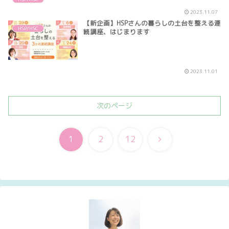
2023.11.07
【新企画】HSPさんの暮らしの土台を整える連
HSP/HSC
続講座、はじまります
2023.11.01
次のページ
次
1
2
12
へ