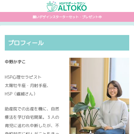
願いデザインスターターセット・プレゼント中
プロフィール
中野かずこ
HSP心理セラピスト
太陽牡牛座・月射手座、
HSP（繊細さん）
助産院での出産を機に、自然
療法を学び自宅開業。３人の
育児に追われ中断したが、不
登校対応に悩んだことをきっ