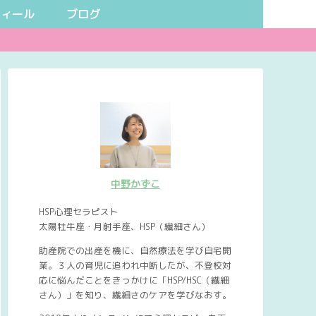
フィール
ブログ
中野かずこ
HSP心理セラピスト
太陽牡牛座・月射手座、HSP（繊細さん）
助産院での出産を機に、自然療法を学び自宅開
業。３人の育児に追われ中断したが、不登校対
応に悩んだことをきっかけに「HSP/HSC（繊細
さん）」を知り、繊細さのケアを学びなおす。