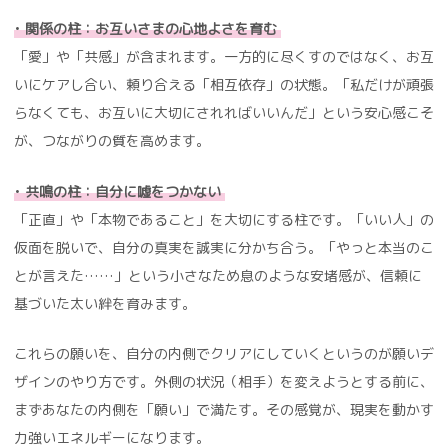
•
関係の柱：お互いさまの心地よさを育む
「愛」や「共感」が含まれます。一方的に尽くすのではなく、お互
いにケアし合い、頼り合える「相互依存」の状態。「私だけが頑張
らなくても、お互いに大切にされればいいんだ」という安心感こそ
が、つながりの質を高めます。
•
共鳴の柱：自分に嘘をつかない
「正直」や「本物であること」を大切にする柱です。「いい人」の
仮面を脱いで、自分の真実を誠実に分かち合う。「やっと本当のこ
とが言えた……」という小さなため息のような安堵感が、信頼に
基づいた太い絆を育みます。
これらの願いを、自分の内側でクリアにしていくというのが願いデ
ザインのやり方です。外側の状況（相手）を変えようとする前に、
まずあなたの内側を「願い」で満たす。その感覚が、現実を動かす
力強いエネルギーになります。