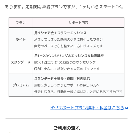
あります。定期的な継続プランですが、1ヶ月からスタートOK。
プラン
サポート内容
月１シェア会＋フラワーエッセンス
ライト
溜まってしまった感情のケアに特化したプラン
自分のペースで心を整えたい方にオススメです
月1－2カウンセリング＆エッセンス＆動画講座
スタンダード
80分1回または40分2回のカウンセリング
個別に安心して相談できる人気のプランです
スタンダード＋延長・夜間・対面対応
プレミアム
最初に少ししっかりとサポートが欲しい方へ
伴走しながら、行動を一緒に進めたいときにもおすすめです
HSPサポートプラン詳細・料金はこちら
ご利用の流れ