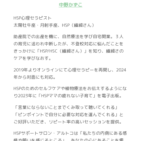
中野かずこ
HSP心理セラピスト
太陽牡牛座・月射手座、HSP（繊細さん）
助産院での出産を機に、自然療法を学び自宅開業。３人
の育児に追われ中断したが、不登校対応に悩んだことを
きっかけに「HSP/HSC（繊細さん）」を知り、繊細さの
ケアを学びなおす。
2019年よりオンラインにて心理セラピーを再開し、2024
年から対面にも対応。
HSPのためのセルフケアや植物療法をお伝えするようにな
り2023年に「HSPママの疲れない子育て」を電子出版。
「言葉にならないことまでくみ取って聴いてくれる」
「ピンポイントで自分に必要な対応を選んでくれる」と
ご好評いただき、リピート率の高いセッションを提供。
HSPサポートサロン・アルトコは「私たちの内側にある感
情や願いを感じるところ」。あなたの心にあることを癒