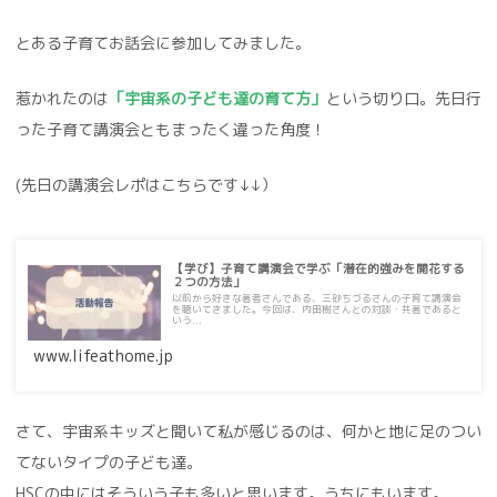
とある子育てお話会に参加してみました。
惹かれたのは
「宇宙系の子ども達の育て方」
という切り口。先日行
った子育て講演会ともまったく違った角度！
(先日の講演会レポはこちらです↓↓）
【学び】子育て講演会で学ぶ「潜在的強みを開花する
２つの方法」
以前から好きな著者さんである、三砂ちづるさんの子育て講演会
を聴いてきました。今回は、内田樹さんとの対談・共著であると
いう...
www.lifeathome.jp
さて、宇宙系キッズと聞いて私が感じるのは、何かと地に足のつい
てないタイプの子ども達。
HSCの中にはそういう子も多いと思います。うちにもいます。