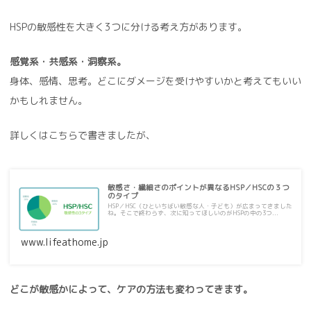
HSPの敏感性を大きく3つに分ける考え方があります。
感覚系・共感系・洞察系。
身体、感情、思考。どこにダメージを受けやすいかと考えてもいい
かもしれません。
詳しくはこちらで書きましたが、
敏感さ・繊細さのポイントが異なるHSP／HSCの３つ
のタイプ
HSP／HSC（ひといちばい敏感な人・子ども）が広まってきました
ね。そこで終わらず、次に知ってほしいのがHSPの中の3つ...
www.lifeathome.jp
どこが敏感かによって、ケアの方法も変わってきます。