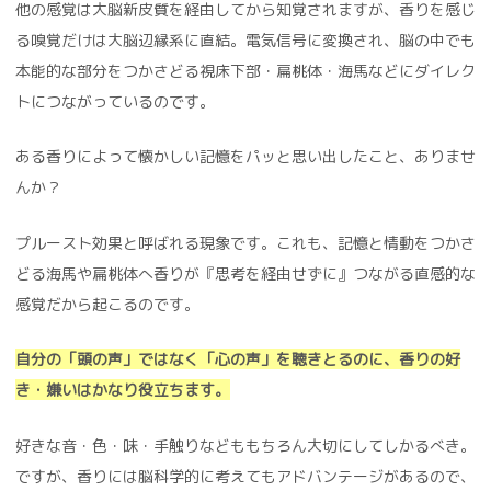
他の感覚は大脳新皮質を経由してから知覚されますが、香りを感じ
る嗅覚だけは大脳辺縁系に直結。電気信号に変換され、脳の中でも
本能的な部分をつかさどる視床下部・扁桃体・海馬などにダイレク
トにつながっているのです。
ある香りによって懐かしい記憶をパッと思い出したこと、ありませ
んか？
プルースト効果と呼ばれる現象です。これも、記憶と情動をつかさ
どる海馬や扁桃体へ香りが『思考を経由せずに』つながる直感的な
感覚だから起こるのです。
自分の「頭の声」ではなく「心の声」を聴きとるのに、香りの好
き・嫌いはかなり役立ちます。
好きな音・色・味・手触りなどももちろん大切にしてしかるべき。
ですが、香りには脳科学的に考えてもアドバンテージがあるので、