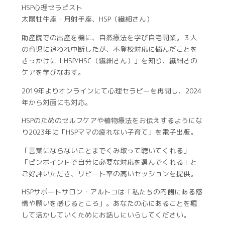
HSP心理セラピスト
太陽牡牛座・月射手座、HSP（繊細さん）
助産院での出産を機に、自然療法を学び自宅開業。３人
の育児に追われ中断したが、不登校対応に悩んだことを
きっかけに「HSP/HSC（繊細さん）」を知り、繊細さの
ケアを学びなおす。
2019年よりオンラインにて心理セラピーを再開し、2024
年から対面にも対応。
HSPのためのセルフケアや植物療法をお伝えするようにな
り2023年に「HSPママの疲れない子育て」を電子出版。
「言葉にならないことまでくみ取って聴いてくれる」
「ピンポイントで自分に必要な対応を選んでくれる」と
ご好評いただき、リピート率の高いセッションを提供。
HSPサポートサロン・アルトコは「私たちの内側にある感
情や願いを感じるところ」。あなたの心にあることを癒
して活かしていくためにお話しにいらしてください。