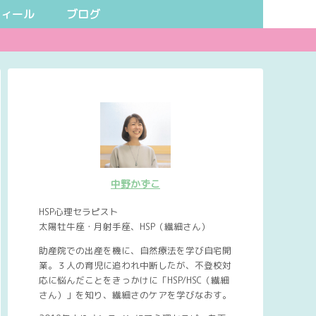
フィール
ブログ
中野かずこ
HSP心理セラピスト
太陽牡牛座・月射手座、HSP（繊細さん）
助産院での出産を機に、自然療法を学び自宅開
業。３人の育児に追われ中断したが、不登校対
応に悩んだことをきっかけに「HSP/HSC（繊細
さん）」を知り、繊細さのケアを学びなおす。