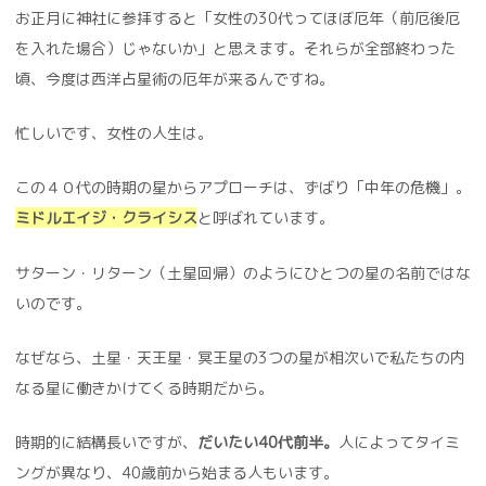
お正月に神社に参拝すると「女性の30代ってほぼ厄年（前厄後厄
を入れた場合）じゃないか」と思えます。それらが全部終わった
頃、今度は西洋占星術の厄年が来るんですね。
忙しいです、女性の人生は。
この４０代の時期の星からアプローチは、ずばり「中年の危機」。
ミドルエイジ・クライシス
と呼ばれています。
サターン・リターン（土星回帰）のようにひとつの星の名前ではな
いのです。
なぜなら、土星・天王星・冥王星の3つの星が相次いで私たちの内
なる星に働きかけてくる時期だから。
時期的に結構長いですが、
だいたい40代前半。
人によってタイミ
ングが異なり、40歳前から始まる人もいます。