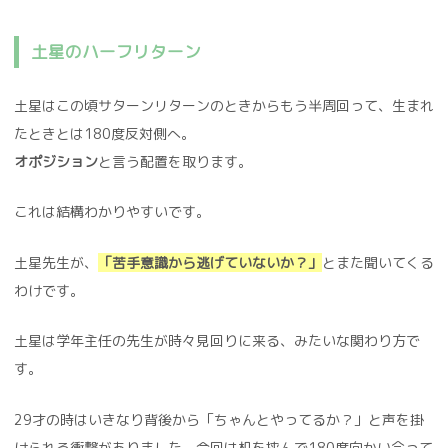
土星のハーフリターン
土星はこの頃サターンリターンのときからもう半周回って、生まれ
たときとは180度反対側へ。
オポジション
と言う配置を取ります。
これは結構わかりやすいです。
土星先生が、
「苦手意識から逃げていないか？」
とまた聞いてくる
わけです。
土星は学年主任の先生が時々見回りに来る、みたいな関わり方で
す。
29才の時はいきなり背後から「ちゃんとやってるか？」と声を掛
けられる衝撃がありました。今回は机を挟んで180度向かい合って