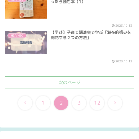
ったら読む本（1）
2023.10.13
【学び】子育て講演会で学ぶ「潜在的強みを
HSP/HSC
開花する２つの方法」
2023.10.12
次のページ
前
次
1
2
3
12
へ
へ