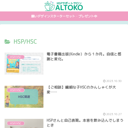
願いデザインスターターセット・プレゼント中
HSP/HSC
電子書籍出版(Kindle）から１か月。自信と感
HSP/HSC
謝と変化。
2023.10.30
【ご相談】繊細な子HSCのかんしゃくが大
HSP/HSC
変……
2023.10.27
HSPさんと自己表現。本音を飲み込んでしまう
HSP/HSC
とき