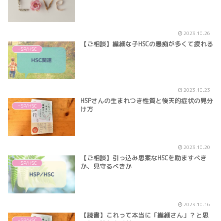
2023.10.26
【ご相談】繊細な子HSCの愚痴が多くて疲れる
HSP/HSC
2023.10.23
HSPさんの生まれつき性質と後天的症状の見分
HSP/HSC
け方
2023.10.20
【ご相談】引っ込み思案なHSCを励ますべき
HSP/HSC
か、見守るべきか
2023.10.16
【読書】これって本当に「繊細さん」？と思
HSP/HSC